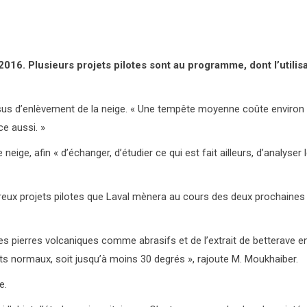
016. Plusieurs projets pilotes sont au programme, dont l’utilisa
sus d’enlèvement de la neige. « Une tempête moyenne coûte environ 5 
ce aussi. »
e neige, afin « d’échanger, d’étudier ce qui est fait ailleurs, d’analys
breux projets pilotes que Laval mènera au cours des deux prochaine
des pierres volcaniques comme abrasifs et de l’extrait de betterave e
ts normaux, soit jusqu’à moins 30 degrés », rajoute M. Moukhaiber.
e.